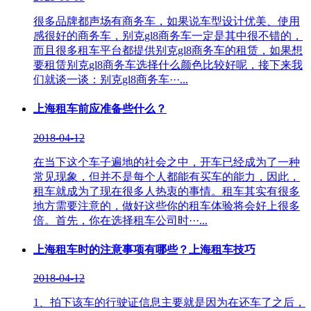
很多品牌都声场有商务车，如果说车型设计优美、使用
感很好的商务车，别克gl8商务车一定是其中很不错的，
而且很多租车平台都提供别克gl8商务车的租赁，如果想
要租赁别克gl8商务车选择什么颜色比较好呢，接下来我
们就谈一谈：别克gl8商务车···...
上海租车前应准备些什么？
2018-04-12
在当下这个车子遍地的社会之中，开车已经成为了一种
常见现象，但并不是每个人都能有买车的能力，因此，
租车就成为了现在很多人热衷的事情。租车其实有很多
地方需要注意的，做好这些你的租车体验将会好上很多
倍。首先，你在选择租车公司时···...
上海租车时的注意事项有哪些？上海租车技巧
2018-04-12
1、拍下该车的行驶证信息主要就是因为在还车了之后，